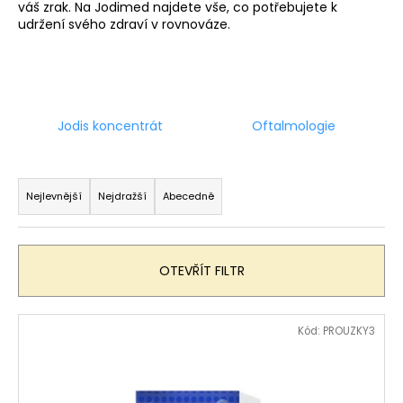
váš zrak. Na Jodimed najdete vše, co potřebujete k
a
udržení svého zdraví v rovnováze.
j
í
t
?
Jodis koncentrát
Oftalmologie
Ř
a
Nejlevnější
Nejdražší
Abecedně
HLEDAT
z
e
n
OTEVŘÍT FILTR
í
p
V
Kód:
PROUZKY3
r
ý
o
p
d
i