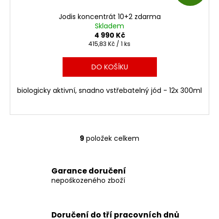
D
Jodis koncentrát 10+2 zdarma
A
Skladem
4 990 Kč
R
Měrná
415,83 Kč / 1 ks
cena:
M
DO KOŠÍKU
A
biologicky aktivní, snadno vstřebatelný jód - 12x 300ml
9
položek celkem
O
v
l
Garance doručení
á
nepoškozeného zboží
d
a
c
Doručení do tří pracovních dnů
í