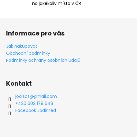
na jakékoliv místo v ČR
p
r
v
Z
k
á
Informace pro vás
y
p
v
a
ý
Jak nakupovat
t
p
Obchodní podmínky
i
í
Podmínky ochrany osobních údajů
s
u
Kontakt
jodiscz
@
gmail.com
+420 602 179 648
Facebook Jodimed