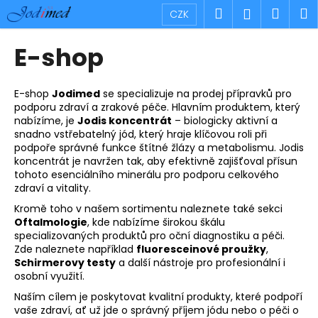
K
Přejít
Hledat
Náku
M
Přihlášen
CZK
na
o
obsah
Zpět
Zpět
košík
š
E-shop
í
C
k
o
E-shop
Jodimed
se specializuje na prodej přípravků pro
podporu zdraví a zrakové péče. Hlavním produktem, který
p
nabízíme, je
Jodis koncentrát
– biologicky aktivní a
o
snadno vstřebatelný jód, který hraje klíčovou roli při
t
podpoře správné funkce štítné žlázy a metabolismu. Jodis
koncentrát je navržen tak, aby efektivně zajišťoval přísun
ř
tohoto esenciálního minerálu pro podporu celkového
e
zdraví a vitality.
b
Kromě toho v našem sortimentu naleznete také sekci
u
Oftalmologie
, kde nabízíme širokou škálu
specializovaných produktů pro oční diagnostiku a péči.
j
Zde naleznete například
fluoresceinové proužky
,
e
Schirmerovy testy
a další nástroje pro profesionální i
osobní využití.
t
e
Naším cílem je poskytovat kvalitní produkty, které podpoří
vaše zdraví, ať už jde o správný příjem jódu nebo o péči o
n