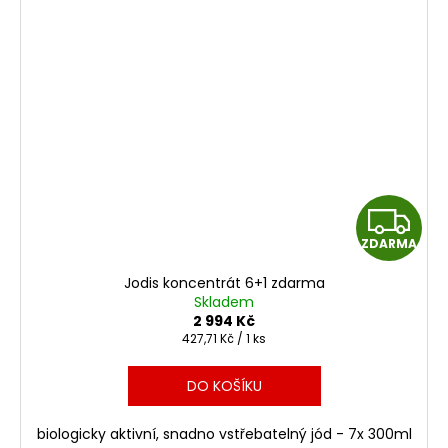
Z
ZDARMA
D
Jodis koncentrát 6+1 zdarma
A
Skladem
2 994 Kč
R
Měrná
427,71 Kč / 1 ks
cena:
M
DO KOŠÍKU
A
biologicky aktivní, snadno vstřebatelný jód - 7x 300ml