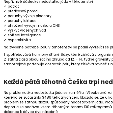
Nepříznivé důsledky nedostatku jódu v těhotenství:
✓ potrat
✓ předčasný porod
✓ poruchy vývoje placenty
✓ poruchy laktace
✓ ohrožení vývoje mozku a CNS
✓ výskyt vrozených vad
✓ snížení inteligence
✓ hyperaktivita
Na zvýšené potřebě jódu v těhotenství se podílí vyvíjející s
1. spotřebovává hormony štítné žlázy, které získává z organ
2. štítná žláza plodu začíná zhruba od 12. - 14. týdne gravidi
samozřejmě potřebuje dostatek jódu, který získává rovněž z
Každá pátá těhotná Češka trpí ne
Na problematiku nedostatku jódu se zaměřila i Všeobecná zdr
kterého se zúčastnilo 3486 těhotných žen. Ukázalo se, že u ka
problém se štítnou žlázou způsobený nedostatkem jódu. Prot
doporučuje podávat všem těhotným ženám 100 mikrogramů jó
dokonce k dávce dvojnásobné.