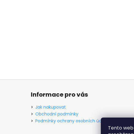
Z
á
Informace pro vás
p
a
Jak nakupovat
t
Obchodní podmínky
í
Podmínky ochrany osobních údajů
Tento web 