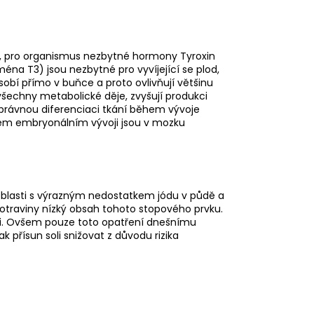
dva, pro organismus nezbytné hormony Tyroxin
éna T3) jsou nezbytné pro vyvíjející se plod,
obí přímo v buňce a proto ovlivňují většinu
všechny metabolické děje, zvyšují produkci
 správnou diferenciaci tkání během vývoje
sném embryonálním vývoji jsou v mozku
 oblasti s výrazným nedostatkem jódu v půdě a
potraviny nízký obsah tohoto stopového prvku.
oli. Ovšem pouze toto opatření dnešnímu
přísun soli snižovat z důvodu rizika