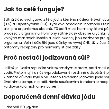
Jak to celé funguje?
Štítná žláza vychytává z těla jód, z kterého následně tvoří 
(T4) a Trijódthyronin (T3). Tyto dva tyreoidální hormony (zejm
ale i pro organismus obecně. T3 patří mezi hormony, které půs
procesů v organismu. Hormony štítné žlázy obecně urychlují 
volných mastných kyselin a jejich oxidaci, jsou nezbytné pro
organismu. Velmi důležité jsou účinky na vývoj CNS. Již v ča
přítomny receptory pro hormony štítné žlázy.
Proč nestačí jodizovaná sůl?
Jelikož je Česká republika vnitrozemským státem, patří mezi
vodě. Proto mají i u nás vyprodukované rostlinné a živočišné 
Z tohoto důvodu byla v 50. letech zavedeno jódování jedlé s
životnímu tempu nestačí. Navíc současným trendem je naopak 
kardiovaskulárních onemocnění.
Doporučená denní dávka jódu
- dospělí 150 μg/den