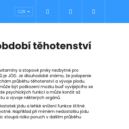
Hledat
Přihlášení
Nákupní
Blog
CZK
košík
období těhotenství
 vitamíny a stopové prvky nezbytné pro
ků je JÓD. Je dlouhodobě známo, že jodopenie
hám průběhu těhotenství a vývoje plodu.
 může být poškození mozku buď vyvíjejícího se
uše psychických funkcí a může končit až
stu a vývoje některých orgánů.
dostatek jódu a lehké snížení funkce štítné
votně. Například při mírném nedostatku jódu
víc stoupá riziko poruch v dalším průběhu