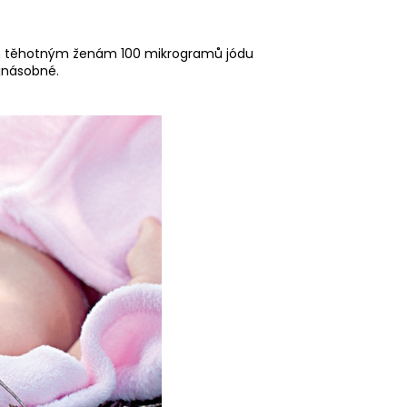
em těhotným ženám 100 mikrogramů jódu
jnásobné.