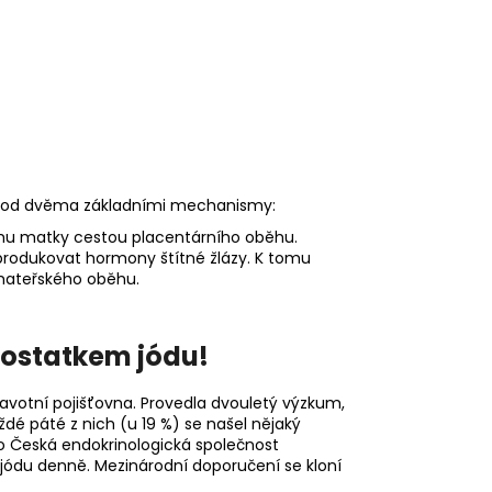
e plod dvěma základními mechanismy:
ismu matky cestou placentárního oběhu.
ty produkovat hormony štítné žlázy. K tomu
 mateřského oběhu.
dostatkem jódu!
avotní pojišťovna. Provedla dvouletý výzkum,
ždé páté z nich (u 19 %) se našel nějaký
o Česká endokrinologická společnost
du denně. Mezinárodní doporučení se kloní