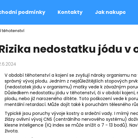
chodní podmínky
Kontakty
Jak nakupovat
í těhotenství
Co potřebujete najít?
Rizika nedostatku jódu v 
HLEDAT
2.6.2024
V období těhotenství a kojení se zvyšují nároky organismu na
správný vývoj plodu. Jedním z nejdůležitějších stopových prv
(nedostatek jódu v organismu) matky vede k závažným poruc
Důsledkem nedostatku jódu v těhotenství, či v období kojení,
plodu, nebo již narozeného dítěte. Toto poškození vede k por
mentální retardací. Může dojít také k poruchám tělesného rů
Typické jsou poruchy vývoje kostry a srdeční vady. I mírný ne
žlázy ovlivní vývoj CNS (centrálního nervového systému) doži
klesne inteligence (IQ index se může snížit o 7 - 13 bodů). Na
života.