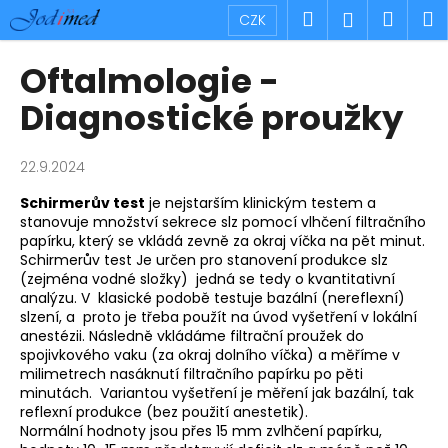
K
Přejít
Hledat
Náku
M
Přihlášen
CZK
na
o
obsah
Zpět
Zpět
košík
š
Oftalmologie -
í
C
Diagnostické proužky
k
o
p
22.9.2024
o
Schirmerův test
je nejstarším klinickým testem a
t
stanovuje množství sekrece slz pomocí vlhčení filtračního
ř
papírku, který se vkládá zevně za okraj víčka na pět minut.
e
Schirmerův test Je určen pro stanovení produkce slz
(zejména vodné složky) jedná se tedy o kvantitativní
b
analýzu. V klasické podobě testuje bazální (nereflexní)
u
slzení, a proto je třeba použít na úvod vyšetření v lokální
anestézii. Následně vkládáme filtrační proužek do
j
spojivkového vaku (za okraj dolního víčka) a měříme v
e
milimetrech nasáknutí filtračního papírku po pěti
t
minutách. Variantou vyšetření je měření jak bazální, tak
reflexní produkce (bez použití anestetik).
e
Normální hodnoty jsou přes 15 mm zvlhčení papírku,
n