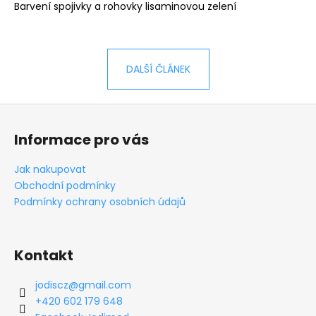
Barvení spojivky a rohovky lisaminovou zelení
DALŠÍ ČLÁNEK
Z
á
Informace pro vás
p
a
Jak nakupovat
t
Obchodní podmínky
í
Podmínky ochrany osobních údajů
Kontakt
jodiscz
@
gmail.com
+420 602 179 648