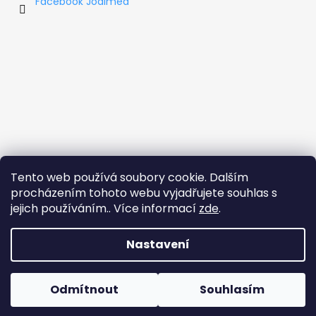
Facebook Jodimed
Tento web používá soubory cookie. Dalším
procházením tohoto webu vyjadřujete souhlas s
jejich používáním.. Více informací
zde
.
Nastavení
Vytvořil Shoptet
Copyright 2026
Jodimed.cz - Jodis koncentrát
.
Odmítnout
Souhlasím
Všechna práva vyhrazena.
Vítejte na novém e-shopu společnosti JODIMED s.r.o.