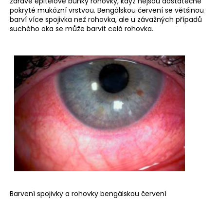
zdravé epitelové buňky rohovky, když nejsou dostatečně
pokryté mukózní vrstvou. Bengálskou červení se většinou
barví více spojivka než rohovka, ale u závažných případů
suchého oka se může barvit celá rohovka.
Barvení spojivky a rohovky bengálskou červení