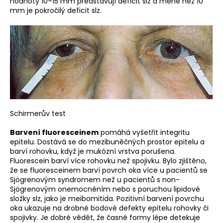
hodnoty 10–15 mm představují deficit slz a méně než 10
a
mm je pokročilý deficit slz.
j
í
t
?
Schirmerův test
HLEDAT
Barvení fluoresceinem
pomáhá vyšetřit integritu
epitelu. Dostává se do mezibuněčných prostor epitelu a
barví rohovku, když je mukózní vrstva porušena.
Fluorescein barví více rohovku než spojivku. Bylo zjištěno,
že se fluoresceinem barví povrch oka více u pacientů se
Sjögrenovým syndromem než u pacientů s non-
Sjögrenovým onemocněním nebo s poruchou lipidové
složky slz, jako je meibomitida. Pozitivní barvení povrchu
oka ukazuje na drobné bodové defekty epitelu rohovky či
spojivky. Je dobré vědět, že časné formy lépe detekuje