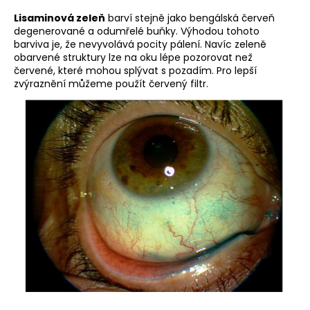
Lisaminová zeleň
barví stejně jako bengálská červeň
degenerované a odumřelé buňky. Výhodou tohoto
barviva je, že nevyvolává pocity pálení. Navíc zeleně
obarvené struktury lze na oku lépe pozorovat než
červené, které mohou splývat s pozadím. Pro lepší
zvýraznění můžeme použít červený filtr.